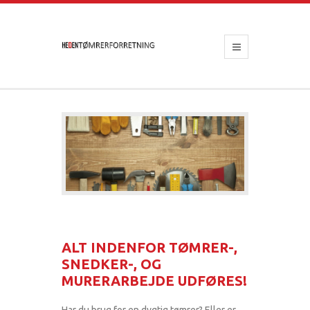
ALT INDENFOR TØMRER-,
SNEDKER-, OG
MURERARBEJDE UDFØRES!
Har du brug for en dygtig tømrer? Eller er